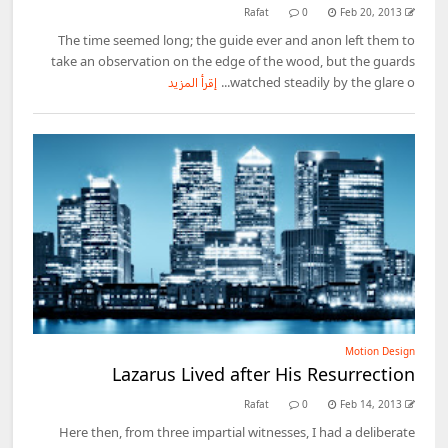
Rafat
0
Feb 20, 2013
The time seemed long; the guide ever and anon left them to
take an observation on the edge of the wood, but the guards
watched steadily by the glare o...
إقرأ المزيد
Motion Design
Lazarus Lived after His Resurrection
Rafat
0
Feb 14, 2013
Here then, from three impartial witnesses, I had a deliberate