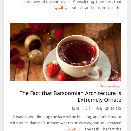
statement of the entire case. Considering, therefore, that
squalls and capsizings in the...
إقرأ المزيد
Motion Design
The Fact that Barsoomian Architecture is
Extremely Ornate
Rafat
0
Jan 25, 2013
It was a long climb up the face of the building, and one fraught
with much danger, but there was no other way, and so I essayed
the task. The fact tha...
إقرأ المزيد