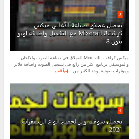
3
تحميل عملاق صناعة الأغاني ميكس
كرافت8 Mixcraft مع التفعيل واضافة اوتو
تيون 8
ميكس كرافت Mixcraft العملاق في صناعة الصوت والالحان
والموسيقي برنامج اكثر من رائع فى تسجيل الصوت واضافة فلاتر
ومؤثرات صوتية يوجد الكثير من...
إقرأ المزيد
4
تحميل سوفت وير لجميع انواع الرسيفرات
2021