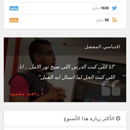
1630
متابع
متابعة
98
متابع
متابعة
اقتباسي المفضل
“انا اللى كنت الدرس اللى صبح نور الامل .. انا
اللى كنت الحل لما اتسال ايه العمل”
-
رافت محمود
الأكثر زيارة هذا الأسبوع