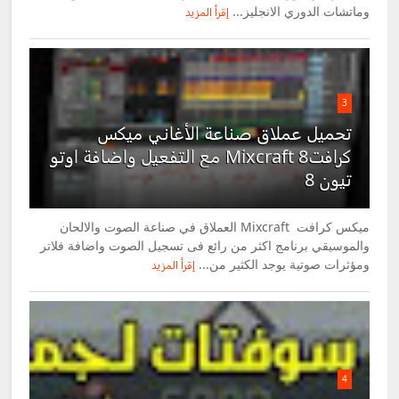
وماتشات الدوري الانجليز...
إقرأ المزيد
3
تحميل عملاق صناعة الأغاني ميكس
كرافت8 Mixcraft مع التفعيل واضافة اوتو
تيون 8
ميكس كرافت Mixcraft العملاق في صناعة الصوت والالحان
والموسيقي برنامج اكثر من رائع فى تسجيل الصوت واضافة فلاتر
ومؤثرات صوتية يوجد الكثير من...
إقرأ المزيد
4