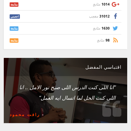
1014
متابع
متابعة
31012
معجب
اعجبني
1630
متابع
متابعة
98
متابع
متابعة
اقتباسي المفضل
“انا اللى كنت الدرس اللى صبح نور الامل .. انا
اللى كنت الحل لما اتسال ايه العمل”
-
رافت محمود