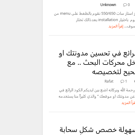
Unknown
0
الطريقة الاولي جهاز استار سات 550/650 نقوم بالظغط على menu من
الريموت ومن ثم نقوم باختيار installation بعدذالك تختار
إقرأ المزيد
رائع في تحسين مدونتك او
ل محركات البحث .. مع
حيح لتخصيصه
Rafat
1
 ورحمة الله وبركاته اضع بين ايديكم الكود الرائع في
عن مدونتك او موقعك ’’ والذي كثيراً منا يستخدمه
قرأ المزيد
لسهولة خصص شكل سحابة