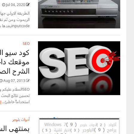
Jul 04, 2020
inputcodeبعدها سوف...
SEO
كود سيو ال
موقعك داخ
الشرح الص
Aug 07, 2013
SEOالسلام عليكم
تحسين نتائج البحث 
استخداماً خاطئ...
إ
أدوات بلوجر
بمنتهى ا