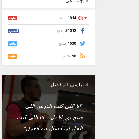
الإجتماعي
1014
متابع
متابعة
31012
معجب
اعجبني
1630
متابع
متابعة
98
متابع
متابعة
اقتباسي المفضل
“انا اللى كنت الدرس اللى
صبح نور الامل .. انا اللى كنت
الحل لما اتسال ايه العمل”