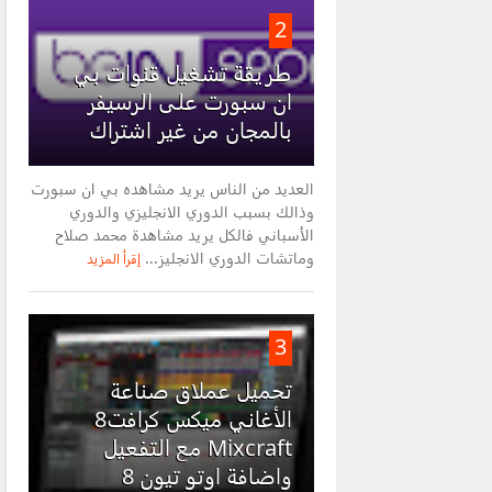
2
طريقة تشغيل قنوات بي
ان سبورت على الرسيفر
بالمجان من غير اشتراك
العديد من الناس يريد مشاهده بي ان سبورت
وذالك بسبب الدوري الانجليزي والدوري
الأسباني فالكل يريد مشاهدة محمد صلاح
وماتشات الدوري الانجليز...
إقرأ المزيد
3
تحميل عملاق صناعة
الأغاني ميكس كرافت8
Mixcraft مع التفعيل
واضافة اوتو تيون 8